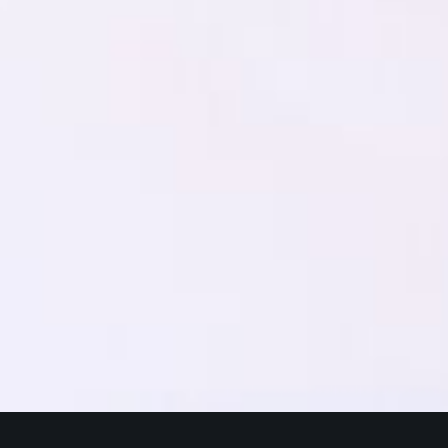
NÕUPIDAMISED
PULMAD