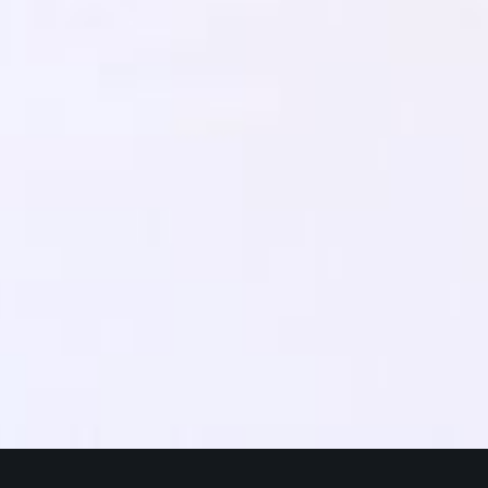
AD
TEENUSED/INFO
PAKETID
KINKEKAART