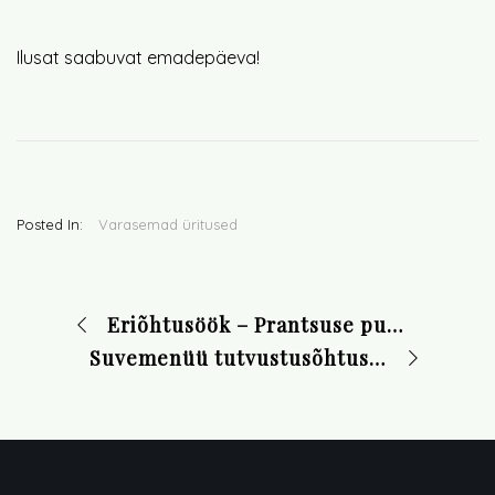
Ilusat saabuvat emadepäeva!
Posted In:
Varasemad üritused
Eriõhtusöök – Prantsuse puudutus 25. aprillil kell 18.30
Suvemenüü tutvustusõhtusöök 23. mail kell 19.00