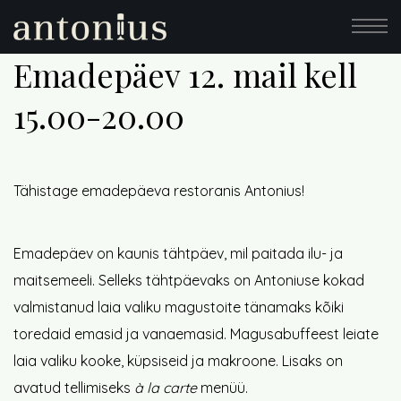
Emadepäev 12. mail kell
15.00-20.00
Tähistage emadepäeva restoranis Antonius!
Emadepäev on kaunis tähtpäev, mil paitada ilu- ja
maitsemeeli. Selleks tähtpäevaks on Antoniuse kokad
valmistanud laia valiku magustoite tänamaks kõiki
toredaid emasid ja vanaemasid. Magusabuffeest leiate
laia valiku kooke, küpsiseid ja makroone. Lisaks on
avatud tellimiseks
à la carte
menüü.